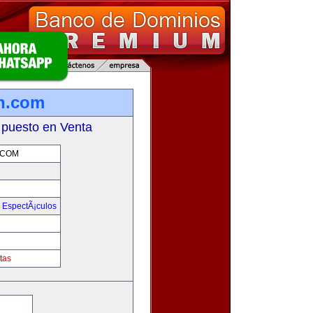
on.com
 puesto en Venta
.COM
y EspectÃ¡culos
m
tas