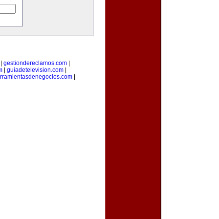
|
gestiondereclamos.com
|
m
|
guiadetelevision.com
|
rramientasdenegocios.com
|