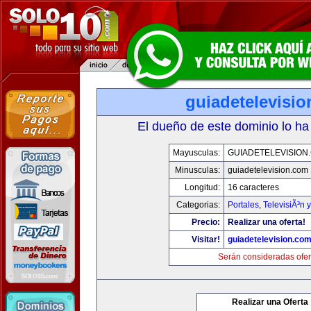
guiadetelevisi
El dueño de este dominio lo ha
Mayusculas:
GUIADETELEVISION
Minusculas:
guiadetelevision.com
Longitud:
16 caracteres
Categorias:
Portales
,
TelevisiÃ³n 
Precio:
Realizar una oferta!
Visitar!
guiadetelevision.co
Serán consideradas ofer
Realizar una Oferta