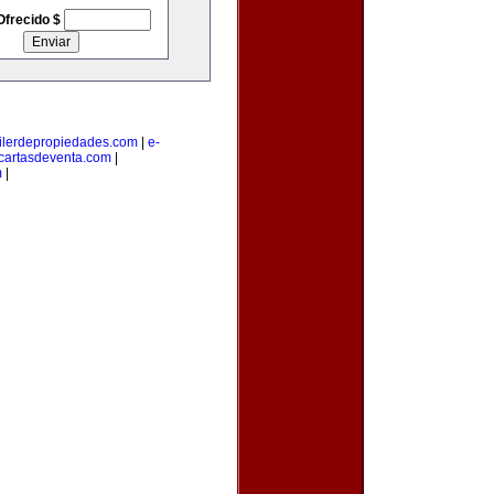
Ofrecido $
ilerdepropiedades.com
|
e-
cartasdeventa.com
|
m
|