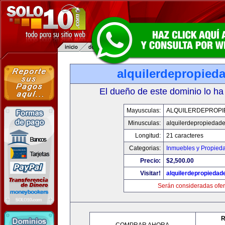
alquilerdepropied
El dueño de este dominio lo ha
Mayusculas:
ALQUILERDEPROPI
Minusculas:
alquilerdepropiedad
Longitud:
21 caracteres
Categorias:
Inmuebles y Propied
Precio:
$2,500.00
Visitar!
alquilerdepropieda
Serán consideradas ofer
R