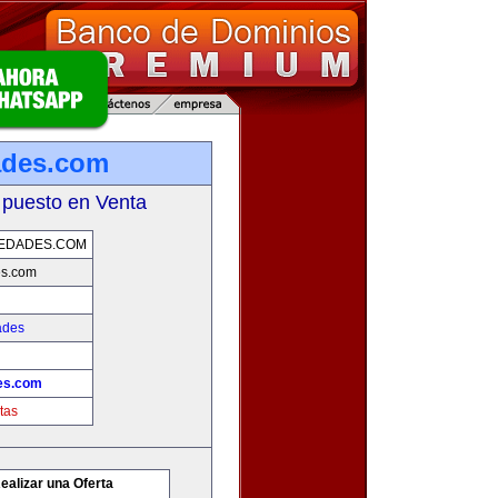
ades.com
 puesto en Venta
EDADES.COM
es.com
ades
des.com
tas
ealizar una Oferta