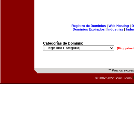
Registro de Dominios
|
Web Hosting
|
D
Dominios Expirados
|
Industrias
|
Indu
Categorías de Dominio:
[Pág. princi
** Precios expre
© 2002/2022 Solo10.com