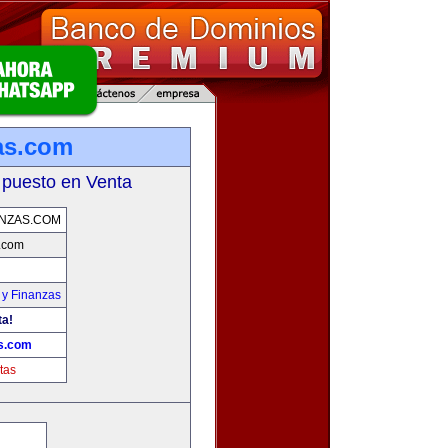
zas.com
 puesto en Venta
ANZAS.COM
s.com
 y Finanzas
ta!
as.com
tas