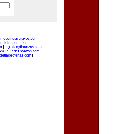
m
|
eventosmasivos.com
|
ultidirectorio.com
|
m
|
logisticayfinanzas.com
|
com
|
guiadefinanzas.com
|
oletindeofertas.com
|