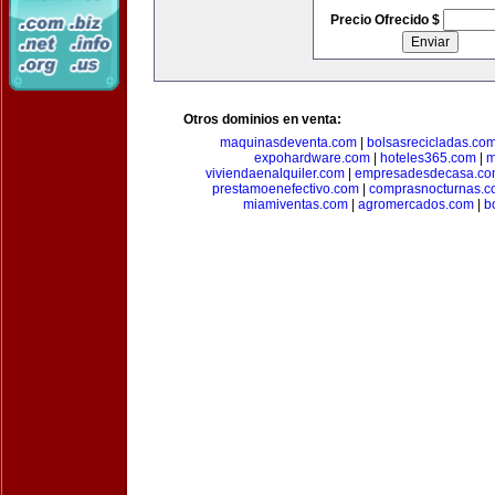
Precio Ofrecido $
Otros dominios en venta:
maquinasdeventa.com
|
bolsasrecicladas.co
expohardware.com
|
hoteles365.com
|
m
viviendaenalquiler.com
|
empresadesdecasa.co
prestamoenefectivo.com
|
comprasnocturnas.
miamiventas.com
|
agromercados.com
|
b