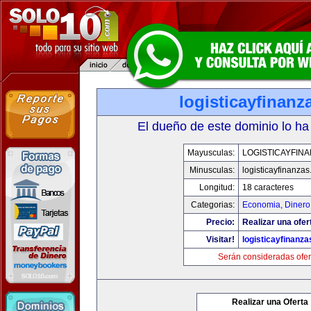
logisticayfinan
El dueño de este dominio lo ha
Mayusculas:
LOGISTICAYFIN
Minusculas:
logisticayfinanza
Longitud:
18 caracteres
Categorias:
Economia, Dinero
Precio:
Realizar una ofer
Visitar!
logisticayfinanz
Serán consideradas ofer
Realizar una Oferta