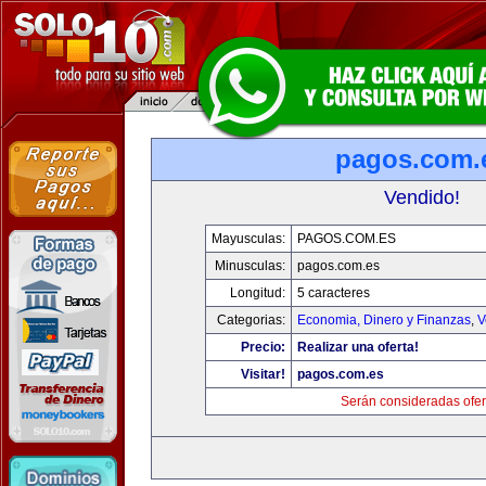
pagos.com.
Vendido!
Mayusculas:
PAGOS.COM.ES
Minusculas:
pagos.com.es
Longitud:
5 caracteres
Categorias:
Economia, Dinero y Finanzas
,
V
Precio:
Realizar una oferta!
Visitar!
pagos.com.es
Serán consideradas ofer