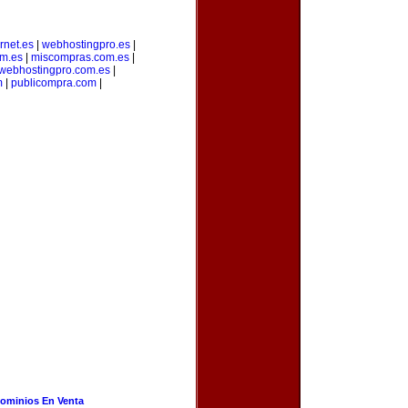
rnet.es
|
webhostingpro.es
|
om.es
|
miscompras.com.es
|
webhostingpro.com.es
|
m
|
publicompra.com
|
ominios En Venta