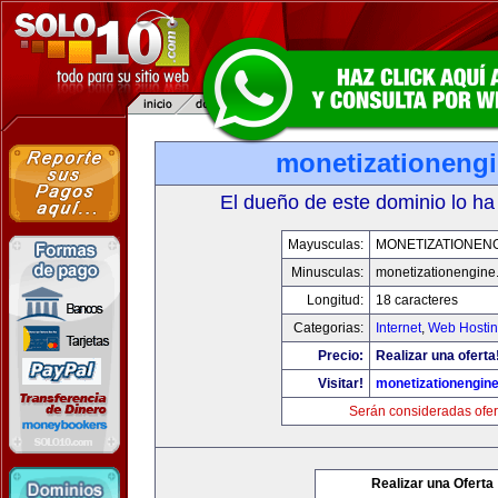
monetizationeng
El dueño de este dominio lo ha
Mayusculas:
MONETIZATIONEN
Minusculas:
monetizationengine
Longitud:
18 caracteres
Categorias:
Internet
,
Web Hostin
Precio:
Realizar una oferta
Visitar!
monetizationengin
Serán consideradas ofer
Realizar una Oferta