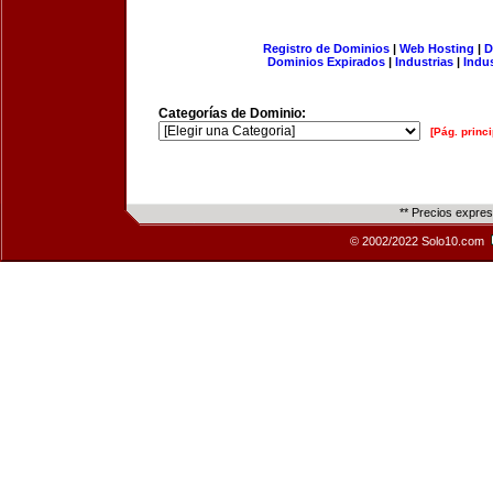
Registro de Dominios
|
Web Hosting
|
D
Dominios Expirados
|
Industrias
|
Indu
Categorías de Dominio:
[Pág. princi
** Precios expre
© 2002/2022 Solo10.com