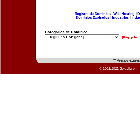
Registro de Dominios
|
Web Hosting
|
D
Dominios Expirados
|
Industrias
|
Indu
Categorías de Dominio:
[Pág. princi
** Precios expre
© 2002/2022 Solo10.com