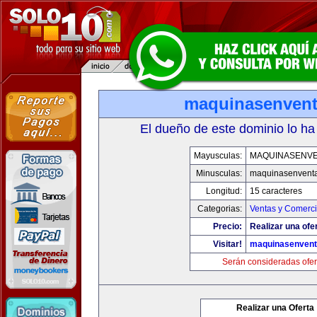
maquinasenven
El dueño de este dominio lo ha
Mayusculas:
MAQUINASENV
Minusculas:
maquinasenvent
Longitud:
15 caracteres
Categorias:
Ventas y Comerci
Precio:
Realizar una ofe
Visitar!
maquinasenven
Serán consideradas ofer
Realizar una Oferta