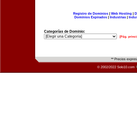
Registro de Dominios
|
Web Hosting
|
D
Dominios Expirados
|
Industrias
|
Indu
Categorías de Dominio:
[Pág. princi
** Precios expre
© 2002/2022 Solo10.com