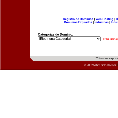
Registro de Dominios
|
Web Hosting
|
D
Dominios Expirados
|
Industrias
|
Indu
Categorías de Dominio:
[Pág. princi
** Precios expre
© 2002/2022 Solo10.com