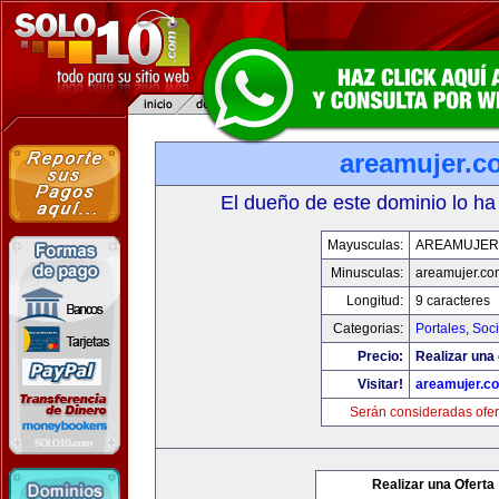
areamujer.c
El dueño de este dominio lo ha
Mayusculas:
AREAMUJER
Minusculas:
areamujer.co
Longitud:
9 caracteres
Categorias:
Portales
,
Soc
Precio:
Realizar una 
Visitar!
areamujer.c
Serán consideradas ofer
Realizar una Oferta