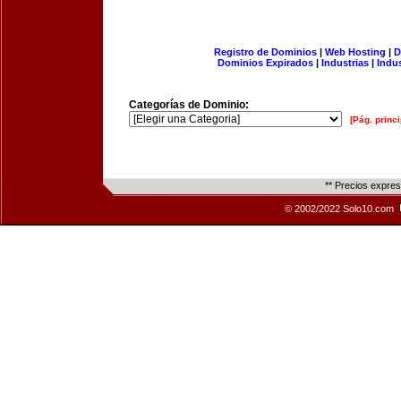
Registro de Dominios
|
Web Hosting
|
D
Dominios Expirados
|
Industrias
|
Indu
Categorías de Dominio:
[Pág. princi
** Precios expre
© 2002/2022 Solo10.com