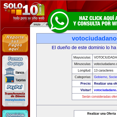
votociudadan
El dueño de este dominio lo ha
Mayusculas:
VOTOCIUDAD
Minusculas:
votociudadano
Longitud:
13 caracteres
Categorias:
Gobierno
,
Soci
Precio:
Realizar una of
Visitar!
votociudadano
Serán consideradas ofer
Realizar una Oferta