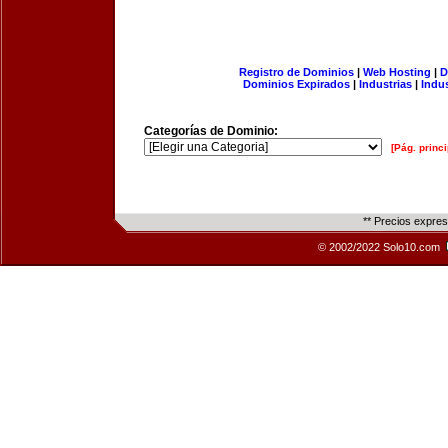
Registro de Dominios
|
Web Hosting
|
D
Dominios Expirados
|
Industrias
|
Indu
Categorías de Dominio:
[Pág. princi
** Precios expre
© 2002/2022 Solo10.com