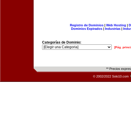
Registro de Dominios
|
Web Hosting
|
D
Dominios Expirados
|
Industrias
|
Indu
Categorías de Dominio:
[Pág. princi
** Precios expre
© 2002/2022 Solo10.com