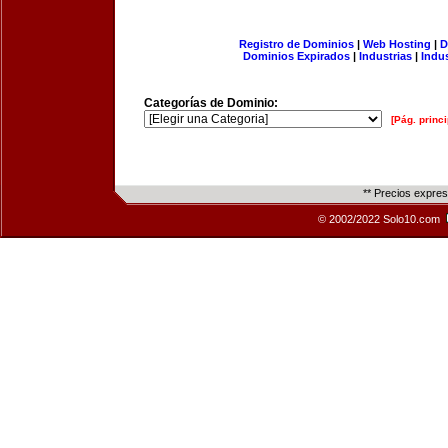
Registro de Dominios
|
Web Hosting
|
D
Dominios Expirados
|
Industrias
|
Indu
Categorías de Dominio:
[Pág. princi
** Precios expre
© 2002/2022 Solo10.com