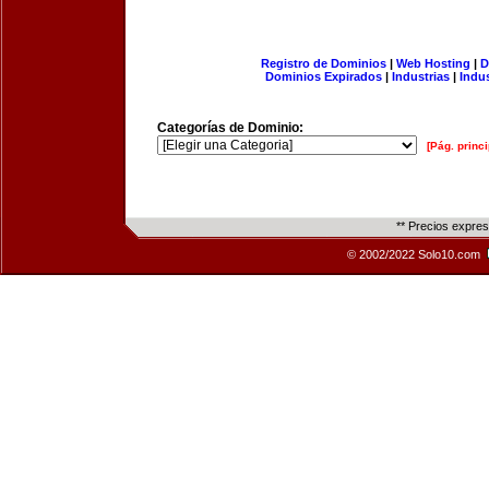
Registro de Dominios
|
Web Hosting
|
D
Dominios Expirados
|
Industrias
|
Indu
Categorías de Dominio:
[Pág. princi
** Precios expre
© 2002/2022 Solo10.com