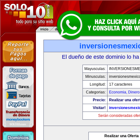
inversionesmexi
El dueño de este dominio lo ha
Mayusculas:
INVERSIONESME
Minusculas:
inversionesmexic
Longitud:
17 caracteres
Categorias:
Economia, Dinero
Precio:
Realizar una ofer
Visitar!
inversionesmexi
Serán consideradas ofer
Realizar una Oferta