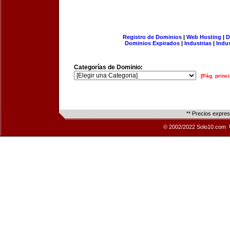
Registro de Dominios
|
Web Hosting
|
D
Dominios Expirados
|
Industrias
|
Indu
Categorías de Dominio:
[Pág. princi
** Precios expre
© 2002/2022 Solo10.com