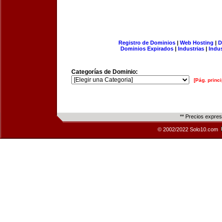
Registro de Dominios
|
Web Hosting
|
D
Dominios Expirados
|
Industrias
|
Indu
Categorías de Dominio:
[Pág. princi
** Precios expre
© 2002/2022 Solo10.com