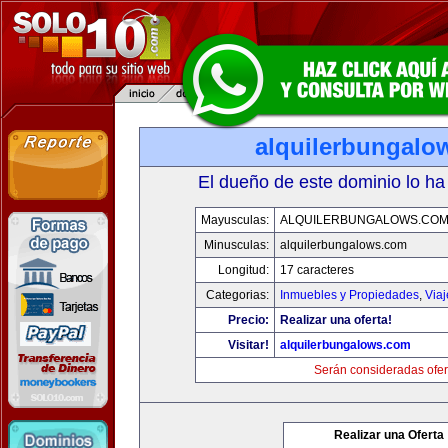
alquilerbungalo
El dueño de este dominio lo ha
Mayusculas:
ALQUILERBUNGALOWS.CO
Minusculas:
alquilerbungalows.com
Longitud:
17 caracteres
Categorias:
Inmuebles y Propiedades
,
Via
Precio:
Realizar una oferta!
Visitar!
alquilerbungalows.com
Serán consideradas ofer
Realizar una Oferta