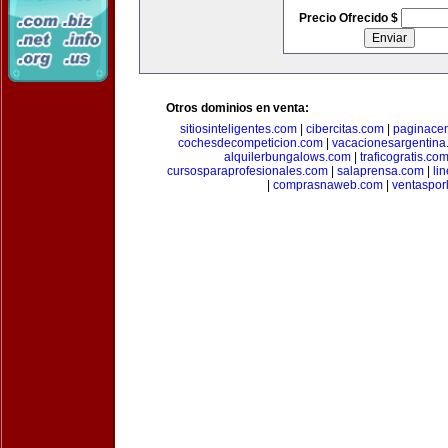
Precio Ofrecido $
Otros dominios en venta:
sitiosinteligentes.com
|
cibercitas.com
|
paginacen
cochesdecompeticion.com
|
vacacionesargentina
alquilerbungalows.com
|
traficogratis.co
cursosparaprofesionales.com
|
salaprensa.com
|
li
|
comprasnaweb.com
|
ventaspo