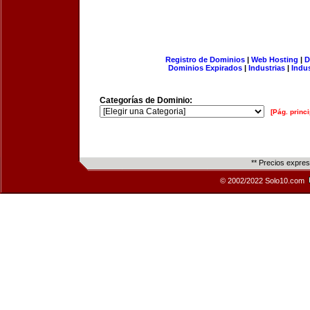
Registro de Dominios
|
Web Hosting
|
D
Dominios Expirados
|
Industrias
|
Indu
Categorías de Dominio:
[Pág. princi
** Precios expre
© 2002/2022 Solo10.com