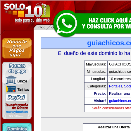
guiachicos.
El dueño de este dominio lo ha
Mayusculas:
GUIACHICO
Minusculas:
guiachicos.c
Longitud:
10 caracteres
Categorias:
Portales
,
Soc
Precio:
Realizar una 
Visitar!
guiachicos.
Serán consideradas ofer
Realizar una Oferta