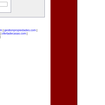
om
|
gestionpropiedades.com
|
|
ofertadecasas.com
|
|