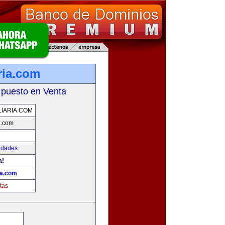
ria.com
 puesto en Venta
IARIA.COM
a.com
edades
a!
ia.com
tas