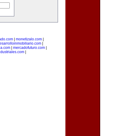
ado.com
|
monetizalo.com
|
esarrolloinmobiliario.com
|
ia.com
|
mercadofuturo.com
|
dustriales.com
|