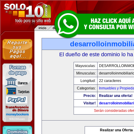
desarrolloinmobil
El dueño de este dominio lo ha
Mayusculas:
DESARROLLOINMOB
Minusculas:
desarrolloinmobiliar
Longitud:
22 caracteres
Categorias:
Inmuebles y Propied
Precio:
Realizar una oferta!
Visitar!
desarrolloinmobiliar
Serán consideradas ofer
Realizar una Oferta