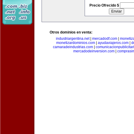
Precio Ofrecido $
Otros dominios en venta:
industriargentina.net
|
mercadodf.com
|
monetiz
monetizardominios.com
|
ayudaviajeros.com
|
d
camaradeindustrias.com
|
comunicacionpublicitar
mercadodeinversion.com
|
comprasin