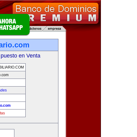
iario.com
 puesto en Venta
ILIARIO.COM
io.com
ades
io.com
tas