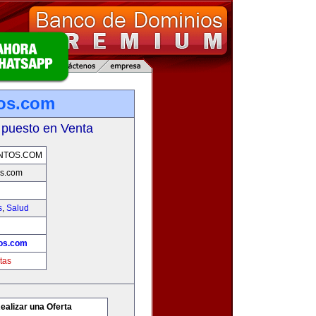
os.com
 puesto en Venta
NTOS.COM
s.com
s
,
Salud
os.com
tas
ealizar una Oferta