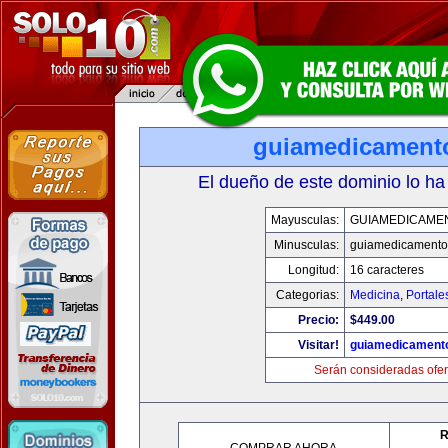
guiamedicament
El dueño de este dominio lo ha
Mayusculas:
GUIAMEDICAME
Minusculas:
guiamedicamento
Longitud:
16 caracteres
Categorias:
Medicina
,
Portale
Precio:
$449.00
Visitar!
guiamedicament
Serán consideradas ofer
R