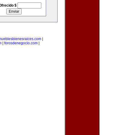
Ofrecido $
mueblesbienesraices.com
|
m
|
forosdenegocio.com
|