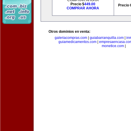
COMPRAR AHORA
Precio $
449.00
Precio 
COMPRAR AHORA
Otros dominios en venta:
galeriacompras.com
|
guiabarranquilla.com
|
in
guiamedicamentos.com
|
empresaencasa.co
monetice.com
|