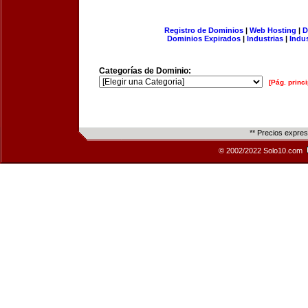
Registro de Dominios
|
Web Hosting
|
D
Dominios Expirados
|
Industrias
|
Indu
Categorías de Dominio:
[Pág. princi
** Precios expre
© 2002/2022 Solo10.com