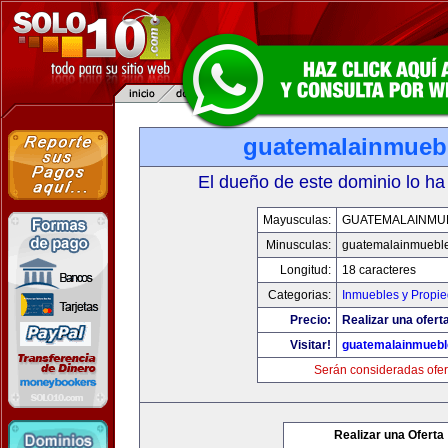
guatemalainmueb
El dueño de este dominio lo ha
Mayusculas:
GUATEMALAINMU
Minusculas:
guatemalainmuebl
Longitud:
18 caracteres
Categorias:
Inmuebles y Propi
Precio:
Realizar una oferta
Visitar!
guatemalainmueb
Serán consideradas ofer
Realizar una Oferta