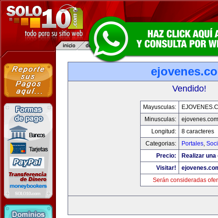
ejovenes.c
Vendido!
Mayusculas:
EJOVENES.
Minusculas:
ejovenes.co
Longitud:
8 caracteres
Categorias:
Portales
,
Soc
Precio:
Realizar una 
Visitar!
ejovenes.co
Serán consideradas ofer