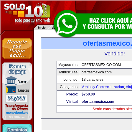
ofertasmexico
Vendido!
Mayusculas:
OFERTASMEXICO.COM
Minusculas:
ofertasmexico.com
Longitud:
13 caracteres
Categorias:
Ventas y Comercializacion
,
Via
Precio:
$750.00
Visitar!
ofertasmexico.com
Serán consideradas ofer