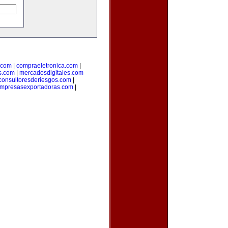
.com
|
compraeletronica.com
|
s.com
|
mercadosdigitales.com
consultoresderiesgos.com
|
mpresasexportadoras.com
|