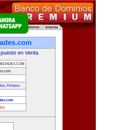
dades.com
 puesto en Venta
IEDADES.COM
des.com
des
,
Portales
ades.com
tas