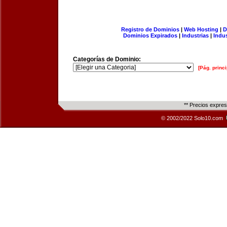
Registro de Dominios
|
Web Hosting
|
D
Dominios Expirados
|
Industrias
|
Indu
Categorías de Dominio:
[Pág. princi
** Precios expre
© 2002/2022 Solo10.com